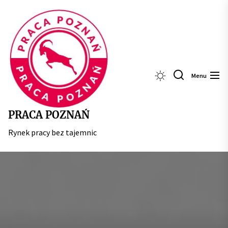
Skip
Praca
to
Poznań
the
content
Menu
PRACA POZNAŃ
Rynek pracy bez tajemnic