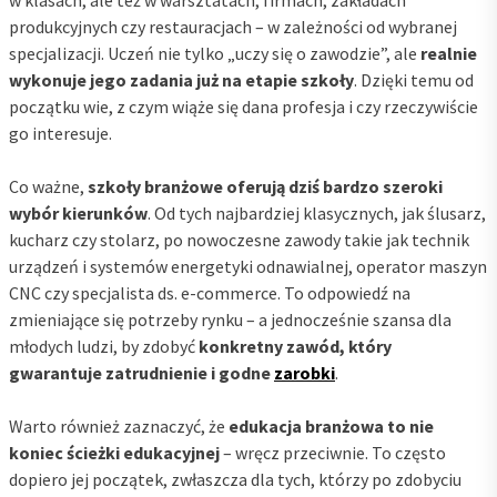
produkcyjnych czy restauracjach – w zależności od wybranej
specjalizacji. Uczeń nie tylko „uczy się o zawodzie”, ale
realnie
wykonuje jego zadania już na etapie szkoły
. Dzięki temu od
początku wie, z czym wiąże się dana profesja i czy rzeczywiście
go interesuje.
Co ważne,
szkoły branżowe oferują dziś bardzo szeroki
wybór kierunków
. Od tych najbardziej klasycznych, jak ślusarz,
kucharz czy stolarz, po nowoczesne zawody takie jak technik
urządzeń i systemów energetyki odnawialnej, operator maszyn
CNC czy specjalista ds. e-commerce. To odpowiedź na
zmieniające się potrzeby rynku – a jednocześnie szansa dla
młodych ludzi, by zdobyć
konkretny zawód, który
gwarantuje zatrudnienie i godne
zarobki
.
Warto również zaznaczyć, że
edukacja branżowa to nie
koniec ścieżki edukacyjnej
– wręcz przeciwnie. To często
dopiero jej początek, zwłaszcza dla tych, którzy po zdobyciu