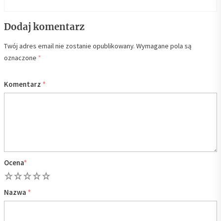
Dodaj komentarz
Twój adres email nie zostanie opublikowany.
Wymagane pola są
oznaczone
*
Komentarz
*
Ocena
*
1
2
3
4
5
Nazwa
*