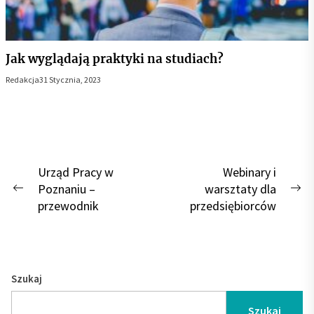
Jak wyglądają praktyki na studiach?
Redakcja
31 Stycznia, 2023
Nawigacja
Urząd Pracy w
Webinary i
Poznaniu –
warsztaty dla
wpisu
Previous
Ne
przewodnik
przedsiębiorców
post:
po
Szukaj
Szukaj