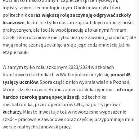
logistycznym i technologicznym. Obok uniwersytetów i
politechnik
coraz większą rolę zaczynają odgrywać szkoły
branżowe
, które nie tylko dostarczają solidnych umiejętności
praktycznych, ale i ściśle współpracują z lokalnymi firmami.
Dzięki temu uczniowie nie tylko uczą się zawodu „na sucho”, ale
mają realną szansę zetknięcia się z jego codziennością już na
etapie nauki.
W samym tylko roku szkolnym 2023/2024 w szkołach
branżowych i technikach w Wielkopolsce uczyło się
ponad 45
tysięcy uczniów
. Spora część z nich wybrała właśnie Poznań,
który – dzięki rozwiniętemu zapleczu edukacyjnemu –
oferuje
bardzo szeroką gamę specjalizacji
, od technika
mechatronika, przez operatorów CNC, aż po fryzjerów i
kucharzy
. Miasto inwestuje też w nowoczesne wyposażenie
szkół – pracownie zawodowe coraz częściej przypominają mini
wersje realnych stanowisk pracy.