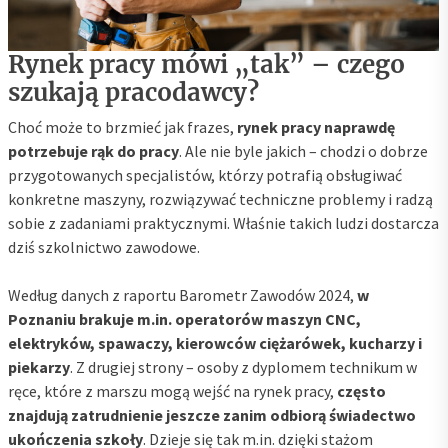
Rynek pracy mówi „tak” – czego
szukają pracodawcy?
Choć może to brzmieć jak frazes,
rynek pracy naprawdę
potrzebuje rąk do pracy
. Ale nie byle jakich – chodzi o dobrze
przygotowanych specjalistów, którzy potrafią obsługiwać
konkretne maszyny, rozwiązywać techniczne problemy i radzą
sobie z zadaniami praktycznymi. Właśnie takich ludzi dostarcza
dziś szkolnictwo zawodowe.
Według danych z raportu Barometr Zawodów 2024,
w
Poznaniu brakuje m.in. operatorów maszyn CNC,
elektryków, spawaczy, kierowców ciężarówek, kucharzy i
piekarzy
. Z drugiej strony – osoby z dyplomem technikum w
ręce, które z marszu mogą wejść na rynek pracy,
często
znajdują zatrudnienie jeszcze zanim odbiorą świadectwo
ukończenia szkoły
. Dzieje się tak m.in. dzięki stażom