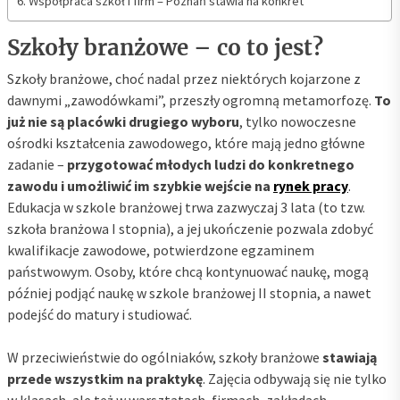
Współpraca szkół i firm – Poznań stawia na konkret
Szkoły branżowe – co to jest?
Szkoły branżowe, choć nadal przez niektórych kojarzone z
dawnymi „zawodówkami”, przeszły ogromną metamorfozę.
To
już nie są placówki drugiego wyboru
, tylko nowoczesne
ośrodki kształcenia zawodowego, które mają jedno główne
zadanie –
przygotować młodych ludzi do konkretnego
zawodu i umożliwić im szybkie wejście na
rynek pracy
.
Edukacja w szkole branżowej trwa zazwyczaj 3 lata (to tzw.
szkoła branżowa I stopnia), a jej ukończenie pozwala zdobyć
kwalifikacje zawodowe, potwierdzone egzaminem
państwowym. Osoby, które chcą kontynuować naukę, mogą
później podjąć naukę w szkole branżowej II stopnia, a nawet
podejść do matury i studiować.
W przeciwieństwie do ogólniaków, szkoły branżowe
stawiają
przede wszystkim na praktykę
. Zajęcia odbywają się nie tylko
w klasach, ale też w warsztatach, firmach, zakładach