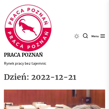
Skip
Praca
to
Poznań
the
content
Menu
PRACA POZNAŃ
Rynek pracy bez tajemnic
Dzień:
2022-12-21