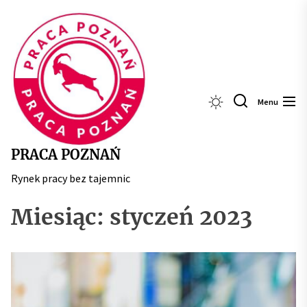
Skip
Praca
to
Poznań
the
content
Menu
PRACA POZNAŃ
Rynek pracy bez tajemnic
Miesiąc:
styczeń 2023