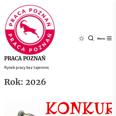
Skip
Praca
to
Poznań
the
content
Menu
PRACA POZNAŃ
Rynek pracy bez tajemnic
Rok:
2026