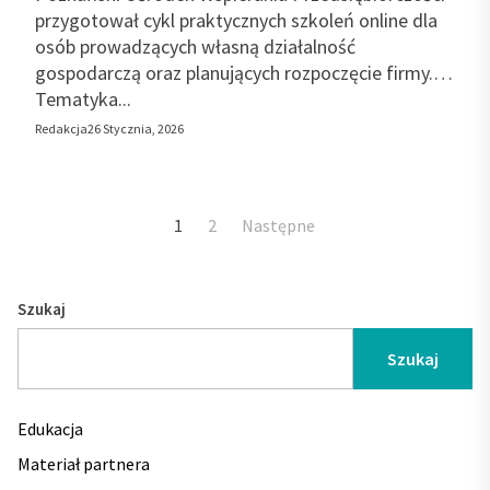
przygotował cykl praktycznych szkoleń online dla
osób prowadzących własną działalność
gospodarczą oraz planujących rozpoczęcie firmy.
Tematyka...
Redakcja
26 Stycznia, 2026
Stronicowanie
1
2
Następne
wpisów
Szukaj
Szukaj
Edukacja
Materiał partnera