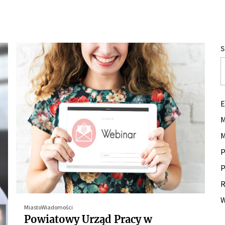
S
E
M
M
P
P
R
W
Miasto
Wiadomości
Powiatowy Urząd Pracy w