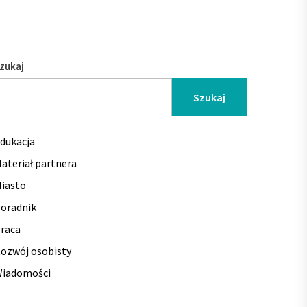
zukaj
Szukaj
dukacja
ateriał partnera
iasto
oradnik
raca
ozwój osobisty
iadomości