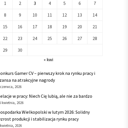
1
2
3
4
5
6
7
8
9
10
11
12
13
14
15
16
17
18
19
20
21
22
23
24
25
26
27
28
29
30
« kwi
onkurs Gamer CV – pierwszy krok na rynku pracy i
zansa na atrakcyjne nagrody
 czerwca, 2026
elacje w pracy: Niech Cię lubią, ale nie za bardzo
6 kwietnia, 2026
ospodarka Wielkopolski w lutym 2026: Solidny
zrost produkcji i stabilizacja rynku pracy
 kwietnia, 2026