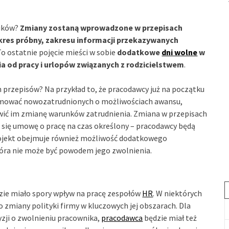
ników?
Zmiany zostaną wprowadzone w przepisach
res próbny, zakresu informacji przekazywanych
o ostatnie pojęcie mieści w sobie
dodatkowe
dni wolne
w
a od pracy i urlopów związanych z rodzicielstwem
.
 przepisów? Na przykład to, że pracodawcy już na początku
rmować nowozatrudnionych o możliwościach awansu,
iwić im zmianę warunków zatrudnienia. Zmiana w przepisach
je się umowę o pracę na czas określony – pracodawcy będą
Projekt obejmuje również możliwość dodatkowego
która nie może być powodem jego zwolnienia.
zie miało spory wpływ na pracę zespołów
HR
. W niektórych
 zmiany polityki firmy w kluczowych jej obszarach. Dla
yzji o zwolnieniu pracownika,
pracodawca
będzie miał też