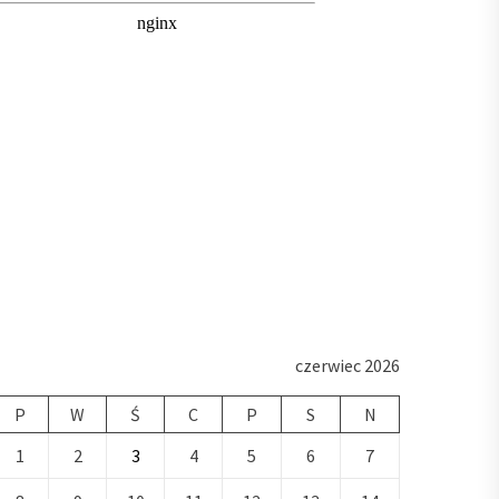
czerwiec 2026
P
W
Ś
C
P
S
N
1
2
3
4
5
6
7