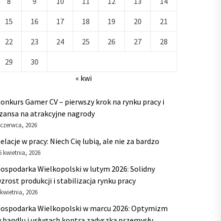
8
9
10
11
12
13
14
15
16
17
18
19
20
21
22
23
24
25
26
27
28
29
30
« kwi
onkurs Gamer CV – pierwszy krok na rynku pracy i
zansa na atrakcyjne nagrody
 czerwca, 2026
elacje w pracy: Niech Cię lubią, ale nie za bardzo
6 kwietnia, 2026
ospodarka Wielkopolski w lutym 2026: Solidny
zrost produkcji i stabilizacja rynku pracy
 kwietnia, 2026
ospodarka Wielkopolski w marcu 2026: Optymizm
 handlu i usługach kontra zadyszka przemysłu