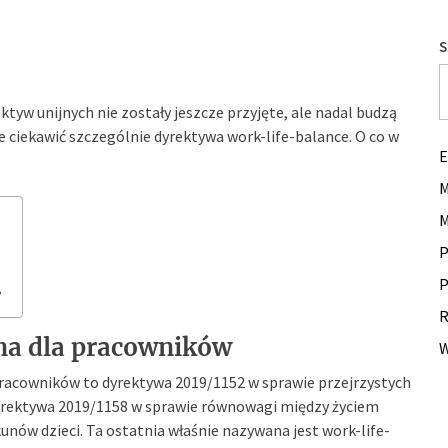
S
tyw unijnych nie zostały jeszcze przyjęte, ale nadal budzą
ciekawić szczególnie dyrektywa work-life-balance. O co w
E
M
M
P
P
?
R
na dla pracowników
W
pracowników to dyrektywa 2019/1152 w sprawie przejrzystych
yrektywa 2019/1158 w sprawie równowagi między życiem
ów dzieci. Ta ostatnia właśnie nazywana jest work-life-