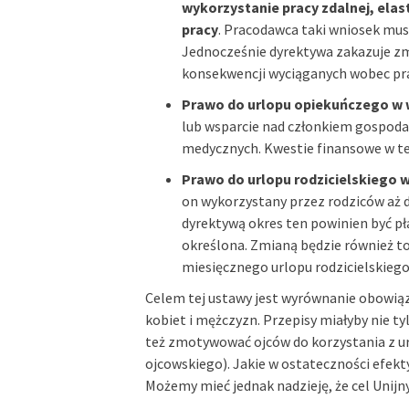
wykorzystanie pracy zdalnej, ela
pracy
. Pracodawca taki wniosek mus
Jednocześnie dyrektywa zakazuje zm
konsekwencji wyciąganych wobec pra
Prawo do urlopu opiekuńczego w 
lub wsparcie nad członkiem gospoda
medycznych. Kwestie finansowe w tej
Prawo do urlopu rodzicielskiego 
on wykorzystany przez rodziców aż
dyrektywą okres ten powinien być pł
określona. Zmianą będzie również to
miesięcznego urlopu rodzicielskieg
Celem tej ustawy jest wyrównanie obowiąz
kobiet i mężczyzn. Przepisy miałyby nie t
też zmotywować ojców do korzystania z url
ojcowskiego). Jakie w ostateczności efekt
Możemy mieć jednak nadzieję, że cel Unij