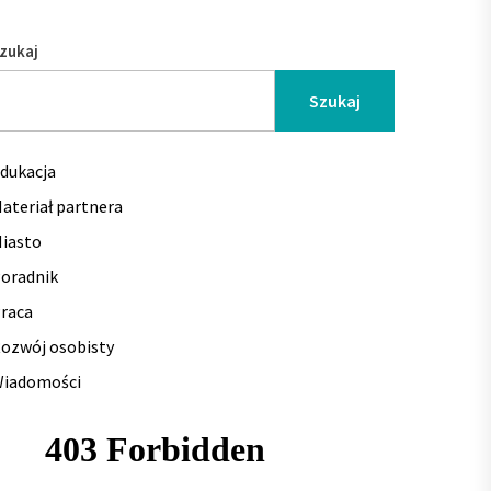
zukaj
Szukaj
dukacja
ateriał partnera
iasto
oradnik
raca
ozwój osobisty
iadomości