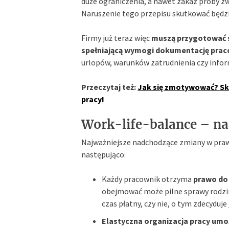
duże ograniczenia, a nawet zakaz próby z
Naruszenie tego przepisu skutkować będzi
Firmy już teraz więc
muszą przygotować s
spełniającą wymogi dokumentację prac
urlopów, warunków zatrudnienia czy info
Przeczytaj też:
Jak się zmotywować? Sk
pracy!
Work-life-balance – na
Najważniejsze nadchodzące zmiany w prawi
następująco:
Każdy pracownik otrzyma
prawo do 
obejmować może pilne sprawy rodzi
czas płatny, czy nie, o tym zdecyduj
Elastyczna organizacja pracy umoż