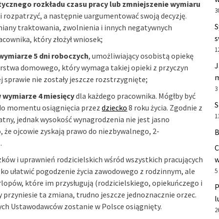
stycznego rozkładu czasu pracy lub zmniejszenie wymiaru
3
i rozpatrzyć, a następnie uargumentować swoją decyzję.
S
iany traktowania, zwolnienia i innych negatywnych
s
cownika, który złożył wniosek;
1
wymiarze 5 dni roboczych
, umożliwiający osobistą opiekę
J
rstwa domowego, który wymaga takiej opieki z przyczyn
m
 sprawie nie zostały jeszcze rozstrzygnięte;
3
w wymiarze 4 miesięcy
dla każdego pracownika. Mógłby być
S
 do momentu osiągnięcia przez
dziecko
8 roku życia. Zgodnie z
1
atny, jednak wysokość wynagrodzenia nie jest jasno
, że ojcowie zyskają prawo do niezbywalnego, 2-
B
o.
C
w
ków i uprawnień rodzicielskich wśród wszystkich pracujących
ylko ułatwić pogodzenie życia zawodowego z rodzinnym, ale
5
opów, które im przysługują (rodzicielskiego, opiekuńczego i
P
y przyniesie ta zmiana, trudno jeszcze jednoznacznie orzec.
l
nych Ustawodawców zostanie w Polsce osiągnięty.
2