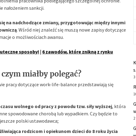
wolnienia pracownika podlegającego szczególnej ochronie.
e nałożeniem sankcji.
ię na nadchodzące zmiany, przygotowując między innymi
owniczą
. Wśród niej znaleźć się muszą nowe zapisy dotyczące
rmacje o możliwościach awansu.
uteczne sposoby!
|
6 zawodów, które znikną z rynku
K
s
 czym miałby polegać?
3
e pracy dotyczące work-life-balance przedstawiają się
R
1
G
czasu wolnego od pracy z powodu tzw. siły wyższej
, która
w
nne spowodowane chorobą lub wypadkiem. Czy będzie to
2
e jeszcze polski ustawodawca;
G
liwiająca rodzicom i opiekunom dzieci do 8 roku życia
w