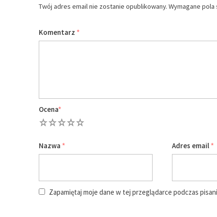
Twój adres email nie zostanie opublikowany.
Wymagane pola 
Komentarz
*
Ocena
*
1
2
3
4
5
Nazwa
*
Adres email
*
Zapamiętaj moje dane w tej przeglądarce podczas pisan